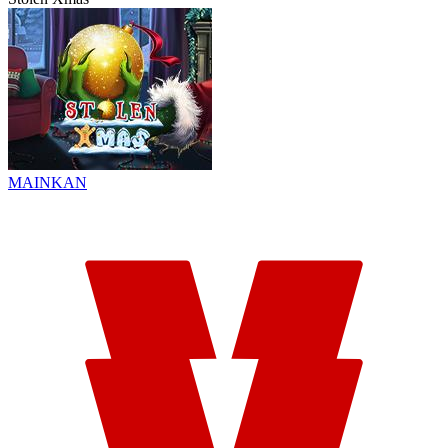
MAINKAN