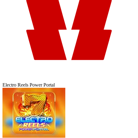
Electro Reels Power Portal