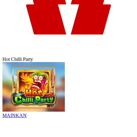
Hot Chilli Party
MAINKAN