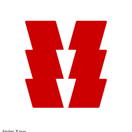
Stolen Xmas