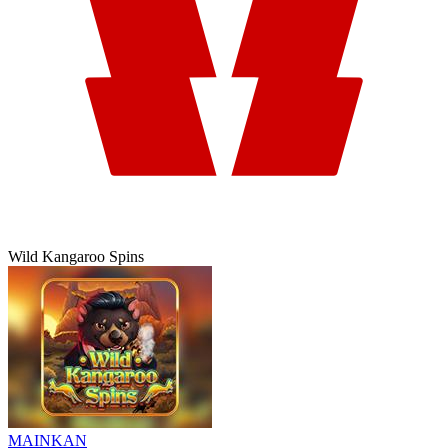
Wild Kangaroo Spins
MAINKAN