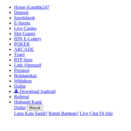
Home iGamble247
Deposit
Sportsbook
E-Sports
Live Casino
Slot Games
IDN E-Lottery
POKER
ARCADE
Togel
RTP Slots
Link Alternatif
Promosi
Bolatangkas
Withdraw
Daftar
Download Android
Referral
Hubungi Kami
Daftar
Masuk
Lupa Kata Sandi?
Butuh Bantuan?
Live Chat Di Sini