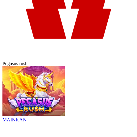
Pegasus rush
MAINKAN