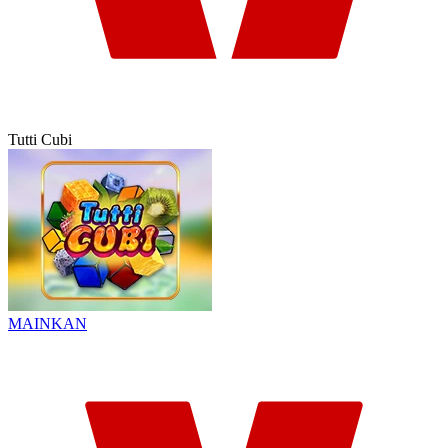
Tutti Cubi
MAINKAN